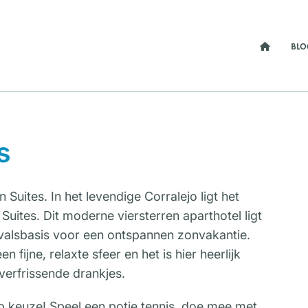
BLO
s
 Suites. In het levendige Corralejo ligt het
uites. Dit moderne viersterren aparthotel ligt
uitvalsbasis voor een ontspannen zonvakantie.
jne, relaxte sfeer en het is hier heerlijk
verfrissende drankjes.
op keuze! Speel een potje tennis, doe mee met